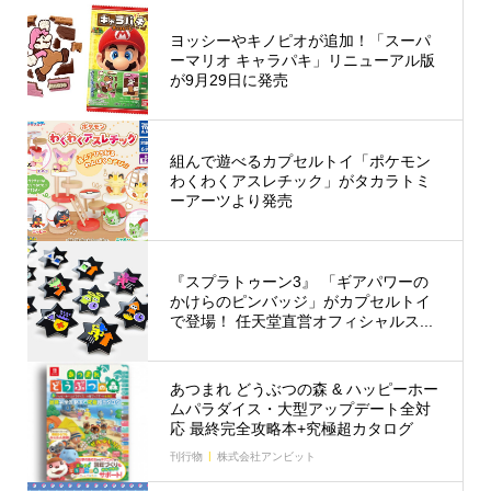
ヨッシーやキノピオが追加！「スーパ
ーマリオ キャラパキ」リニューアル版
が9月29日に発売
組んで遊べるカプセルトイ「ポケモン
わくわくアスレチック」がタカラトミ
ーアーツより発売
『スプラトゥーン3』 「ギアパワーの
かけらのピンバッジ」がカプセルトイ
で登場！ 任天堂直営オフィシャルス...
あつまれ どうぶつの森 & ハッピーホー
ムパラダイス・大型アップデート全対
応 最終完全攻略本+究極超カタログ
刊行物
株式会社アンビット