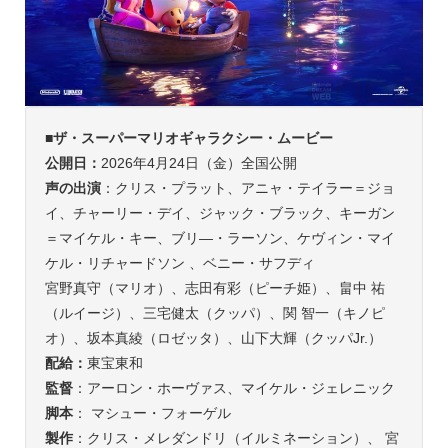
■
ザ・スーパーマリオギャラクシー・ムービー
公開日：
2026年4月24日（金）全国公開
声の出演
：クリス・プラット、アニャ・テイラー＝ジョ
イ、チャーリー・デイ、ジャック・ブラック、キーガン
＝マイケル・キー、ブリ―・ラーソン、ケヴィン・マイ
ケル・リチャードソン 、ベニー・サフディ
宮野真守（マリオ）、志田有彩（ピーチ姫）、畠中 祐
（ルイージ）、三宅健太（クッパ）、関 智一（キノピ
オ）、坂本真綾（ロゼッタ）、山下大輝（クッパJr.）
配給：
東宝東和
監督
：アーロン・ホーヴァス、マイケル・ジェレニック
脚本
： マシュー・フォーゲル
製作
：クリス・メレダンドリ（イルミネーション）、 宮