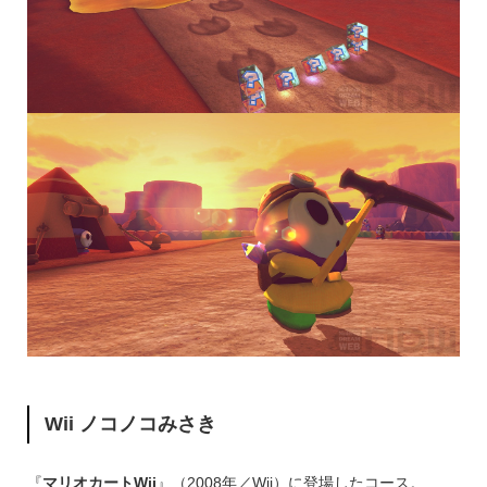
Wii ノコノコみさき
『
マリオカートWii
』（2008年／Wii）に登場したコース。