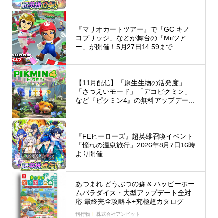
『マリオカートツアー』で「GC キノ
コブリッジ」などが舞台の「Miiツア
ー」が開催！5月27日14:59まで
【11月配信】「原生生物の活発度」
「さつえいモード」「デコピクミン」
など『ピクミン4』の無料アップデー...
『FEヒーローズ』超英雄召喚イベント
「憧れの温泉旅行」2026年8月7日16時
より開催
あつまれ どうぶつの森 & ハッピーホー
ムパラダイス・大型アップデート全対
応 最終完全攻略本+究極超カタログ
刊行物
株式会社アンビット