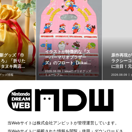
イラストが特徴的な『ス
原作再現がスゴい「ギャ
ーパーマリオブラザー
ラクシーコート」の細部
ズ』のフロート【kikai...
に注目！元ネタも合わ...
2026.08.09
kikaiのマリオグッズ
ミュージアム
2026.08.09
企画記事
当Webサイトは株式会社アンビットが管理運営しています。
当Webサイトに掲載された情報を閲覧・使用・ダウンロードさ