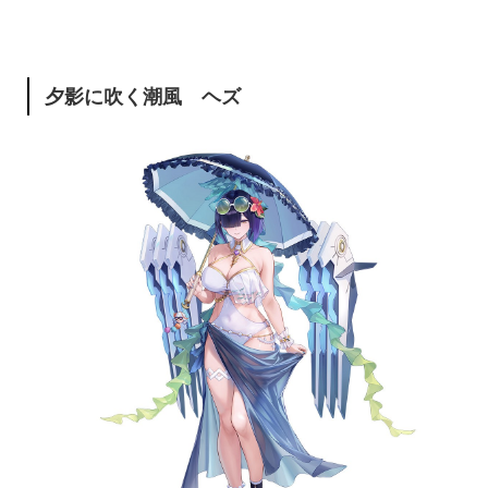
夕影に吹く潮風 ヘズ