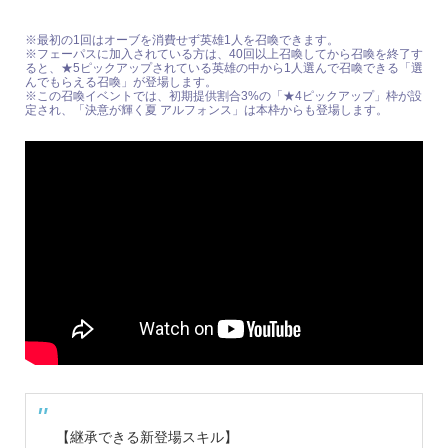
※最初の1回はオーブを消費せず英雄1人を召喚できます。
※フェーパスに加入されている方は、40回以上召喚してから召喚を終了す
ると、★5ピックアップされている英雄の中から1人選んで召喚できる「選
んでもらえる召喚」が登場します。
※この召喚イベントでは、初期提供割合3%の「★4ピックアップ」枠が設
定され、「決意が輝く夏 アルフォンス」は本枠からも登場します。
【継承できる新登場スキル】