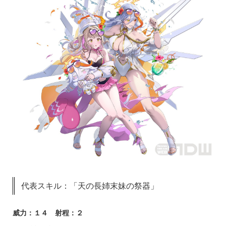
代表スキル：「天の長姉末妹の祭器」
威力：１４ 射程：２