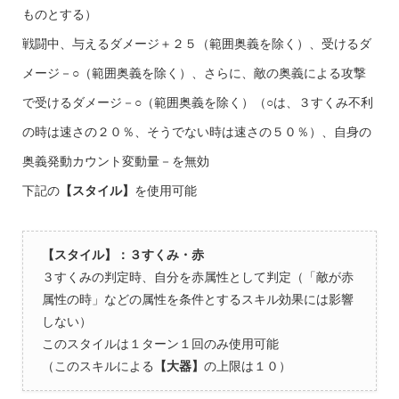
ものとする）
戦闘中、与えるダメージ＋２５（範囲奥義を除く）、受けるダ
メージ－○（範囲奥義を除く）、さらに、敵の奥義による攻撃
で受けるダメージ－○（範囲奥義を除く）（○は、３すくみ不利
の時は速さの２０％、そうでない時は速さの５０％）、自身の
奥義発動カウント変動量－を無効
下記の
【スタイル】
を使用可能
【スタイル】：３すくみ・赤
３すくみの判定時、自分を赤属性として判定（「敵が赤
属性の時」などの属性を条件とするスキル効果には影響
しない）
このスタイルは１ターン１回のみ使用可能
（このスキルによる
【大器】
の上限は１０）