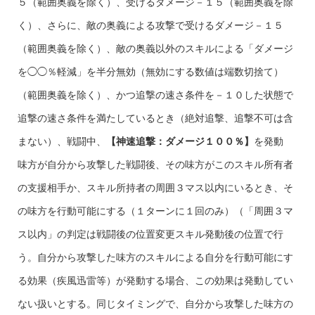
５（範囲奥義を除く）、受けるダメージ－１５（範囲奥義を除
く）、さらに、敵の奥義による攻撃で受けるダメージ－１５
（範囲奥義を除く）、敵の奥義以外のスキルによる「ダメージ
を◯◯％軽減」を半分無効（無効にする数値は端数切捨て）
（範囲奥義を除く）、かつ追撃の速さ条件を－１０した状態で
追撃の速さ条件を満たしているとき（絶対追撃、追撃不可は含
まない）、戦闘中、
【神速追撃：ダメージ１００％】
を発動
味方が自分から攻撃した戦闘後、その味方がこのスキル所有者
の支援相手か、スキル所持者の周囲３マス以内にいるとき、そ
の味方を行動可能にする（１ターンに１回のみ）（「周囲３マ
ス以内」の判定は戦闘後の位置変更スキル発動後の位置で行
う。自分から攻撃した味方のスキルによる自分を行動可能にす
る効果（疾風迅雷等）が発動する場合、この効果は発動してい
ない扱いとする。同じタイミングで、自分から攻撃した味方の