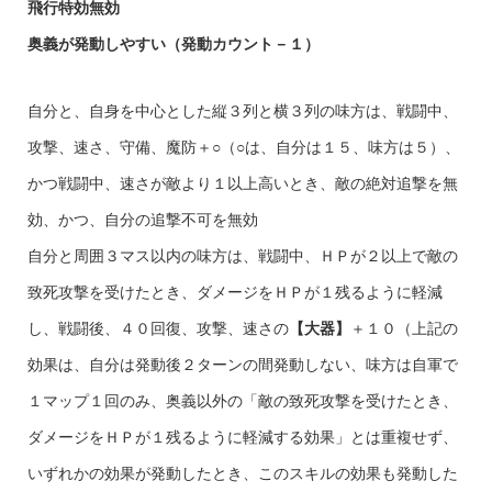
飛行特効無効
奥義が発動しやすい（発動カウント－１）
自分と、自身を中心とした縦３列と横３列の味方は、戦闘中、
攻撃、速さ、守備、魔防＋○（○は、自分は１５、味方は５）、
かつ戦闘中、速さが敵より１以上高いとき、敵の絶対追撃を無
効、かつ、自分の追撃不可を無効
自分と周囲３マス以内の味方は、戦闘中、ＨＰが２以上で敵の
致死攻撃を受けたとき、ダメージをＨＰが１残るように軽減
し、戦闘後、４０回復、攻撃、速さの
【大器】
＋１０（上記の
効果は、自分は発動後２ターンの間発動しない、味方は自軍で
１マップ１回のみ、奥義以外の「敵の致死攻撃を受けたとき、
ダメージをＨＰが１残るように軽減する効果」とは重複せず、
いずれかの効果が発動したとき、このスキルの効果も発動した