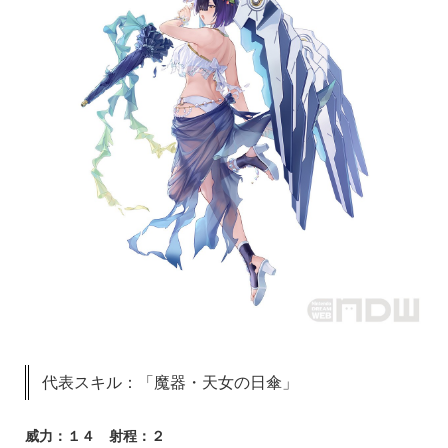
代表スキル：「魔器・天女の日傘」
威力：１４ 射程：２