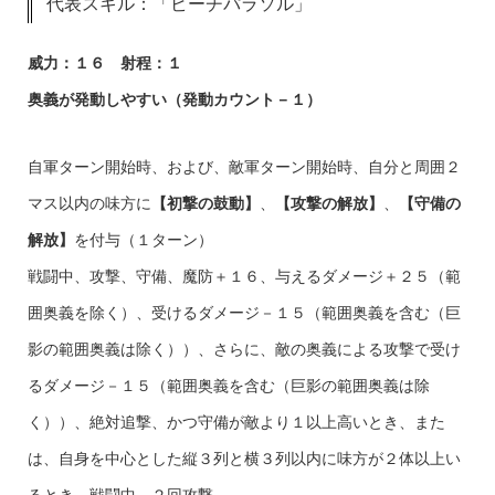
代表スキル：「ビーチパラソル」
威力：１６ 射程：１
奥義が発動しやすい（発動カウント－１）
自軍ターン開始時、および、敵軍ターン開始時、自分と周囲２
マス以内の味方に
【初撃の鼓動】
、
【攻撃の解放】
、
【守備の
解放】
を付与（１ターン）
戦闘中、攻撃、守備、魔防＋１６、与えるダメージ＋２５（範
囲奥義を除く）、受けるダメージ－１５（範囲奥義を含む（巨
影の範囲奥義は除く））、さらに、敵の奥義による攻撃で受け
るダメージ－１５（範囲奥義を含む（巨影の範囲奥義は除
く））、絶対追撃、かつ守備が敵より１以上高いとき、また
は、自身を中心とした縦３列と横３列以内に味方が２体以上い
るとき、戦闘中、２回攻撃