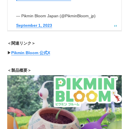
— Pikmin Bloom Japan (@PikminBloom_jp)
September 1, 2023
＜関連リンク＞
▶︎
Pikmin Bloom 公式X
＜製品概要＞