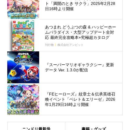
ト「満開のとき サクラ」2025年2月28
日16時より開催
あつまれ どうぶつの森 & ハッピーホー
ムパラダイス・大型アップデート全対
応 最終完全攻略本+究極超カタログ
刊行物
株式会社アンビット
『スーパーマリオギャラクシー』更新
データ Ver. 1.3.0が配信
『FEヒーローズ』紋章士＆伝承英雄召
喚イベント「ベレト＆エリーゼ」2026
年1月29日16時より開催
ニンドリ最新号
書籍・グッズ