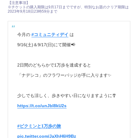
【注意事項】
※チケットの購入期限は9月17日までですが、特別なお題のクリア期限は
2023年9月18日23時59分まで
今月の
#コミュニティデイ
は
9/16(土)＆9/17(日)にて開催📢
2日間のどちらかで1万歩を達成すると
「ナデシコ」のフラワーバッジが手に入ります✨
少しでも涼しく、歩きやすい日になりますように🎐
https://t.co/unJbI8kU2s
#ピクミンと1万歩の旅
pic.twitter.com/JaXhH6H9Bz