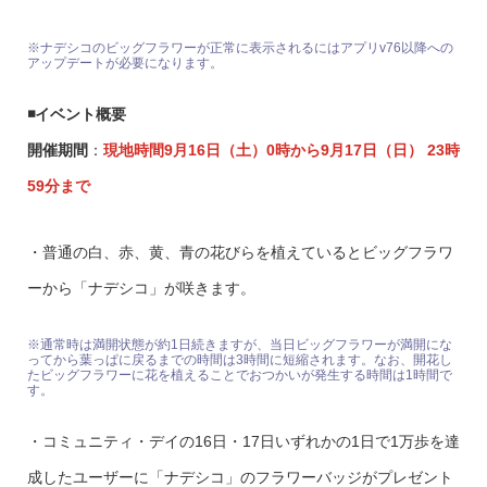
※ナデシコのビッグフラワーが正常に表示されるにはアプリv76以降への
アップデートが必要になります。
◾️イベント概要
開催期間
：
現地時間9月16日（土）0時から9月17日（日） 23時
59分まで
・普通の白、赤、黄、青の花びらを植えているとビッグフラワ
ーから「ナデシコ」が咲きます。
※通常時は満開状態が約1日続きますが、当日ビッグフラワーが満開にな
ってから葉っぱに戻るまでの時間は3時間に短縮されます。なお、開花し
たビッグフラワーに花を植えることでおつかいが発生する時間は1時間で
す。
・コミュニティ・デイの16日・17日いずれかの1日で1万歩を達
成したユーザーに「ナデシコ」のフラワーバッジがプレゼント