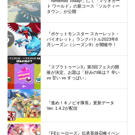
「Nintendo Today!」にて『マリオカー
ト ワールド』の新コース「ソルティー
タウン」が公開
『ポケットモンスター スカーレット・
バイオレット』ランクバトル2023年8
月シーズン（シーズン9）が開催中！
『スプラトゥーン3』第3回フェスの開
催が決定。お題は「好みの味は？ 辛い
vs 甘い vs すっぱい」
『進め！キノピオ隊長』更新データ
Ver. 1.4.2が配信
『FEヒーローズ』伝承英雄召喚イベン