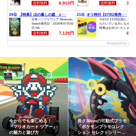
ゲームフリーク公式チャ
最初のパートナーポケモ
ンネルにて『ぽこ あ ポケ
ンなど30種！「ポケット
モン』開発エピソード...
モンスター30周年 ミニ...