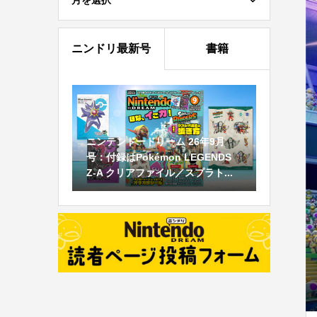
月を選択
ニンドリ最新号
書籍
ニンテンドードリーム 26年9月
号：付録はPokémon LEGENDS
Z-A クリアファイル／スプラト...