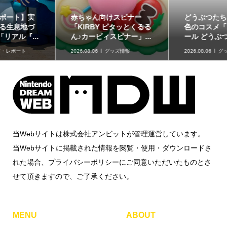
どうぶつたちと楽しむ12
「星たべよ」に「ポケモ
色のコスメ「ポンデクル
ン」のハロウィンデザイ
ール どうぶつの森 マル...
ンが登場！8月17日発売
2026.08.06
グッズ情報
2026.08.06
グッズ情報
当Webサイトは株式会社アンビットが管理運営しています。
当Webサイトに掲載された情報を閲覧・使用・ダウンロードさ
れた場合、プライバシーポリシーにご同意いただいたものとさ
せて頂きますので、ご了承ください。
MENU
ABOUT