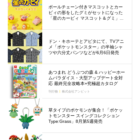
ボールチェーン付きマスコットとカー
ビィの形をしたグミがセットになった
「星のカービィ マスコット＆グミ」...
ドン・キホーテとアピタにて、TVアニ
メ「ポケットモンスター」の半袖シャ
ツや六分丈パンツなどが6月6日発売
あつまれ どうぶつの森 & ハッピーホー
ムパラダイス・大型アップデート全対
応 最終完全攻略本+究極超カタログ
刊行物
株式会社アンビット
草タイプのポケモンが集合！「ポケッ
トモンスター スイングコレクション
Type:Grass」8月第5週発売