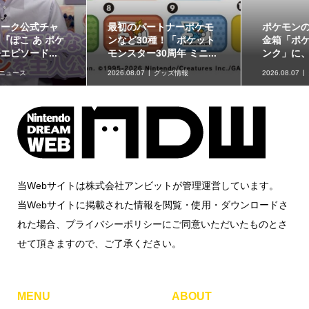
ポケモンの姿のソフビ貯
8月7日より事前抽選開
金箱「ポケモンコインバ
始！ 高知県にて「N響メ
ンク」に、ゲンガーな...
ンバーによるポケモン...
2026.08.07
グッズ情報
2026.08.07
イベント情報
当Webサイトは株式会社アンビットが管理運営しています。
当Webサイトに掲載された情報を閲覧・使用・ダウンロードさ
れた場合、プライバシーポリシーにご同意いただいたものとさ
せて頂きますので、ご了承ください。
MENU
ABOUT