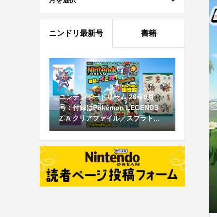
月を選択
ニンドリ最新号
書籍
ニンテンドードリーム 26年9月
号：付録はPokémon LEGENDS
Z-A クリアファイル／スプラト...