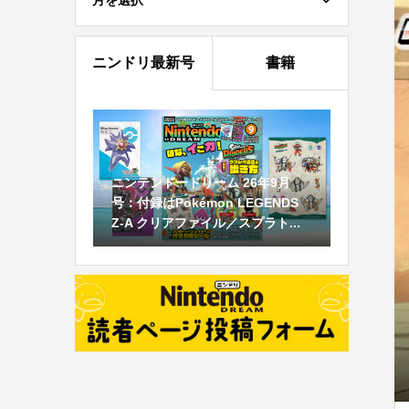
月を選択
ニンドリ最新号
書籍
ニンテンドードリーム 26年9月
号：付録はPokémon LEGENDS
Z-A クリアファイル／スプラト...