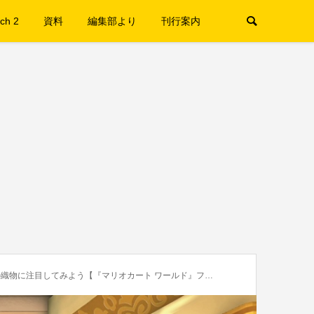
ch 2
資料
編集部より
刊行案内
してみよう【『マリオカート ワールド』フリーランの小ネタ】47