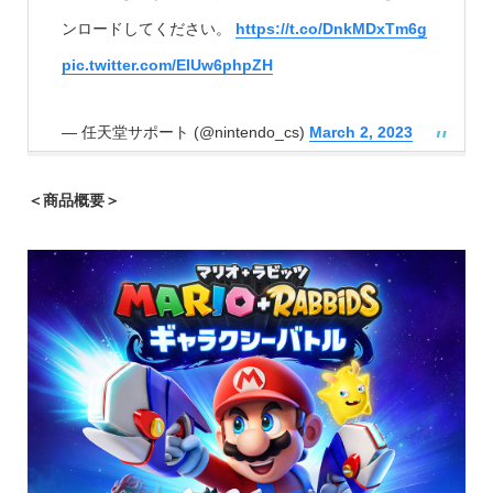
ンロードしてください。
https://t.co/DnkMDxTm6g
pic.twitter.com/EIUw6phpZH
— 任天堂サポート (@nintendo_cs)
March 2, 2023
＜商品概要＞