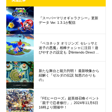
関連記事
『スーパーマリオギャラクシー』更新
データ Ver. 1.3.1が配信
『ベヨネッタ オリジンズ: セレッサと
迷子の悪魔』相棒チェシャに注目！遊
びやすさの設定も【Nintendo Direct ...
新たな舞台と能力判明！ 最新映像から
紐解く『ゼルダの伝説 知恵のかりも
の』
『FEヒーローズ』超英雄召喚イベント
「親子で忍者修行」」2024年11月6日
16時より開催中！