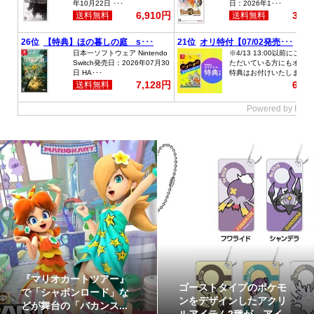
26年8月7日（金）16時よ
あつまれ どうぶつの森 &
り、恒例テト1カップ第
ハッピーホームパラダイ
56回「スプラトゥーン ...