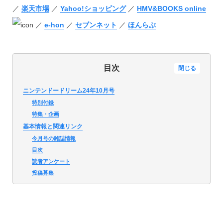
／
楽天市場
／
Yahoo!ショッピング
／
HMV&BOOKS online
／
e-hon
／
セブンネット
／
ほんらぶ
目次
閉じる
ニンテンドードリーム24年10月号
特別付録
特集・企画
基本情報と関連リンク
今月号の雑誌情報
目次
読者アンケート
投稿募集