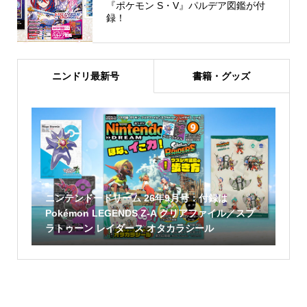
『ポケモン S・V』パルデア図鑑が付
録！
ニンドリ最新号
書籍・グッズ
ニンテンドードリーム 26年9月号：付録は
Pokémon LEGENDS Z-A クリアファイル／スプ
ラトゥーン レイダース オタカラシール