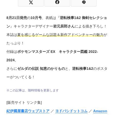
8月21日発売
の
10月号
、表紙は『
逆転検事1&2 御剣セレクショ
ン
』キャラクターデザイナー
岩元辰郎さん
による描き下ろし！
本誌は
夏を感じるゲームな話題＆新作アドベンチャーの魅力
が
たっぷり！
付録は
ポケモンマスターズ EX キャラクター図鑑 2022-
2024
。
さらに
ゼルダの伝説 知恵のかりもの
と、
逆転検事1&2
のポスタ
ーがついてくる！
※この記事は、随時情報を更新します
[販売サイト リンク集]
紀伊國屋書店ウェブストア
／
ヨドバシドットコム
／
Amazon