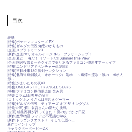
目次
表紙
[特集]ポケモンマスターズ EX
[特集]ゼルダの伝説 知恵のかりもの
[企画]スプラトゥーン3
[新作/企画]マリオ＆ルイージRPG ブラザーシップ！
[企画]夏だ！ 海だ！ リゾートだ!! Summer time View
[企画]国民投票＆一斉クイズで振り返るファミコン40周年アーカイブ
[特集]ニンドリアドベンチャー倶楽部3
[特集]逆転検事1&2 御剣セレクション
[特集]北海道連鎖殺人 オホーツクに消ゆ ～追憶の流氷・涙のニポポ人
形～
[特集]かまいたちの夜×3
[特集]OMEGA 6 THE TRIANGLE STARS
[特集]ファミコン探偵倶楽部 笑み男
[特別コラム]山﨑 剛の証言
[コミック]おとうさんは早起きゲーマー
[特集]ゼルダの伝説 ティアーズ オブ ザ キングダム
[特別企画] 酒井省吾さんの新たな挑戦
[企画] 編集部員が行ってきた！ 夏のおでかけ日記
[新作]魔導物語 フィアと不思議な学校
[新作]ドラゴンクエストIII そして伝説へ…
新作ラインナップ
キャラクターダービーDX