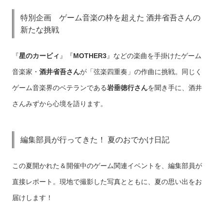
特別企画 ゲーム音楽の枠を超えた 酒井省吾さんの
新たな挑戦
『
星のカービィ
』『
MOTHER3
』などの楽曲を手掛けたゲーム
音楽家・
酒井省吾さん
が「弦楽四重奏」の作曲に挑戦。同じく
ゲーム音楽界のベテランである
岩垂徳行さん
を聞き手に、酒井
さんみずから心境を語ります。
編集部員が行ってきた！ 夏のおでかけ日記
この夏開かれた＆開催中のゲーム関連イベントを、編集部員が
直接レポート。現地で撮影した写真とともに、夏の思い出をお
届けします！