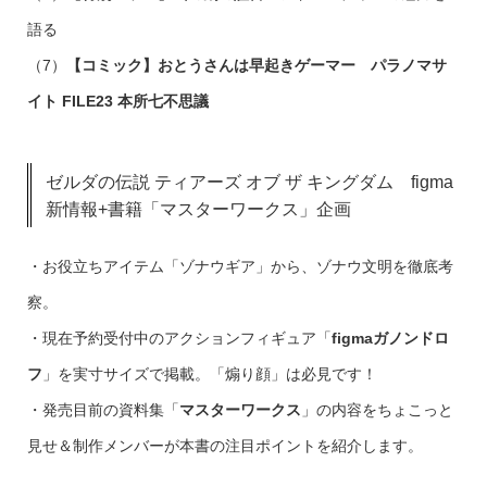
語る
（7）
【コミック】おとうさんは早起きゲーマー パラノマサ
イト FILE23 本所七不思議
ゼルダの伝説 ティアーズ オブ ザ キングダム figma
新情報+書籍「マスターワークス」企画
・お役立ちアイテム「ゾナウギア」から、ゾナウ文明を徹底考
察。
・現在予約受付中のアクションフィギュア「
figmaガノンドロ
フ
」を実寸サイズで掲載。「煽り顔」は必見です！
・発売目前の資料集「
マスターワークス
」の内容をちょこっと
見せ＆制作メンバーが本書の注目ポイントを紹介します。