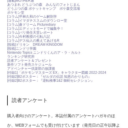
[連載]MOTHER通
あつまれ どうぶつの森 みんなのフォトじまん
どうぶつの森 ポケットキャンプ ポケ森交流場
ポケモン堂
[コラム]平林久和のゲーム解剖学
[コラム]イマダチススムのダウンロー堂
[コラム]倉ドリーム Picturediary
[コラム]エディットモードで編集中！
[コラム]パリ発任天堂レポート
[コラム]今村教授の七転八記
[コラム]デス仙人の教えてあげるR
[投稿]ドリキン DREAM KINGDOM
[投稿]ニンドリ学園
Nintendo Topics ニンドリくんのア・ラ・カルト
ランキング研究所
読者アンケート＆プレゼント
新作ソフト発売スケジュール
アドベンチャー倶楽部の放課後
[付録1]「ポケモンマスターズ EX」キャラクター図鑑 2022-2024
[付録2]B2ポスター：『ゼルダの伝説 知恵のかりもの』
[付録2]B2ポスター：『逆転検事1&2 御剣セレクション』
読者アンケート
購入者向けのアンケート。本誌付属のアンケートハガキのほ
か、WEBフォームでも受け付けています（発売日の正午以降よ