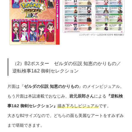
（2）B2ポスター ゼルダの伝説 知恵のかりもの／
逆転検事1&2 御剣セレクション
片面は『
ゼルダの伝説 知恵のかりもの
』のメインビジュアル。
もう片面は本誌連載でおなじみ、
岩元辰郎さん
による
『逆転検
事1&2 御剣セレクション』
描き下ろしビジュアル
です。
大きなB2サイズなので、どちらの面も美麗なアートをすみずみ
まで堪能できます。