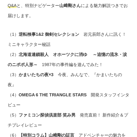
Q&A
と、特別ナビゲーター
山﨑剛さん
による魅力解説つきでお
届けします。
（1）
逆転検事1&2 御剣セレクション
岩元辰郎さんに訊く！
ミニキャラクター秘話
（2）
北海道連鎖殺人 オホーツクに消ゆ ～追憶の流氷・涙
のニポポ人形～
1987年の事件編を遊んでみた！
（3）
かまいたちの夜×3
今夜、みんなで、『かまいたちの
夜』
（4）
OMEGA 6 THE TRIANGLE STARS
開発スタッフインタ
ビュー
（5）
ファミコン探偵倶楽部 笑み男
発売直前！ 新作紹介＆プ
チプレイレビュー
（6）
【特別コラム】山﨑剛の証言
アドベンチャーの魅力を