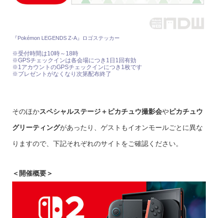
『Pokémon LEGENDS Z-A』ロゴステッカー
※受付時間は10時～18時
※GPSチェックインは各会場につき1日1回有効
※1アカウントのGPSチェックインにつき1枚です
※プレゼントがなくなり次第配布終了
そのほか
スペシャルステージ＋ピカチュウ撮影会
や
ピカチュウ
グリーティング
があったり、ゲストもイオンモールごとに異な
りますので、下記それぞれのサイトをご確認ください。
＜開催概要＞