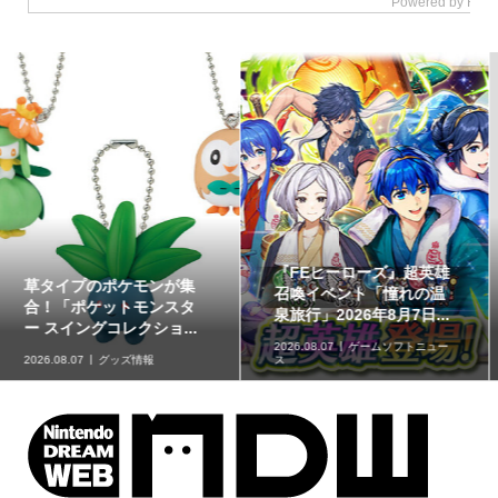
『ドンキーコング バナン
【イベントレポート】実
ザ』のゲーム内イベント
際に草が揺れる生息地づ
「あつめて 泳いで」で...
くりを体験!!「リアル『...
2026.08.06
企画記事
2026.08.06
取材・レポート