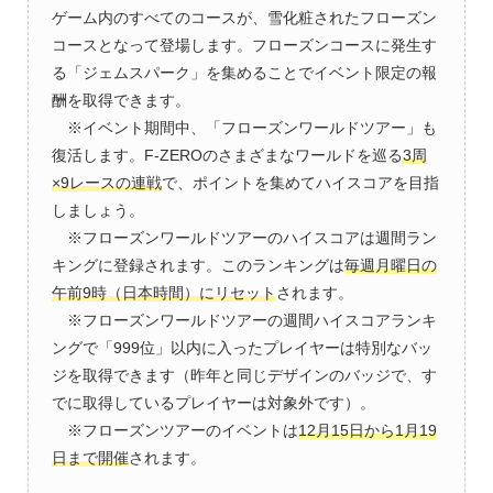
ゲーム内のすべてのコースが、雪化粧されたフローズン
コースとなって登場します。フローズンコースに発生す
る「ジェムスパーク」を集めることでイベント限定の報
酬を取得できます。
※イベント期間中、「フローズンワールドツアー」も
復活します。F-ZEROのさまざまなワールドを巡る
3周
×9レースの連戦
で、ポイントを集めてハイスコアを目指
しましょう。
※フローズンワールドツアーのハイスコアは週間ラン
キングに登録されます。このランキングは
毎週月曜日の
午前9時（日本時間）にリセット
されます。
※フローズンワールドツアーの週間ハイスコアランキ
ングで「999位」以内に入ったプレイヤーは特別なバッ
ジを取得できます（昨年と同じデザインのバッジで、す
でに取得しているプレイヤーは対象外です）。
※フローズンツアーのイベントは
12月15日から1月19
日まで開催
されます。