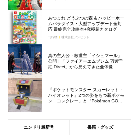
あつまれ どうぶつの森 & ハッピーホー
ムパラダイス・大型アップデート全対
応 最終完全攻略本+究極超カタログ
刊行物
株式会社アンビット
真の主人公・救世主「イシュマール」
公開！「ファイアーエムブレム 万紫千
紅 Direct」から見えてきた全体像
『ポケットモンスター スカーレット・
バイオレット』2つの姿をもつ新ポケモ
ン「コレクレー」と『Pokémon GO...
ニンドリ最新号
書籍・グッズ