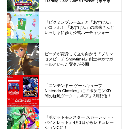
Trading Card Game Pocket（ポケポ...
『ピクミンブルーム』と「あすけん」
がコラボ！ 「あすけん」の未来さんと
いっしょに歩く公式パーティウォー...
ピーチが変身して立ち向かう『プリン
セスピーチ Showtime!』剣士やカウガ
ールといった変身が公開
「ニンテンドー ゲームキューブ
Nintendo Classics」に『ポケモンXD
闇の旋風ダーク・ルギア』3月配信！
『ポケットモンスター スカーレット・
バイオレット』4月1日からレギュレー
ションCに！