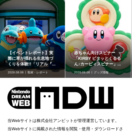
どうぶつたちと楽しむ12
「星たべよ」に「ポケモ
色のコスメ「ポンデクル
ン」のハロウィンデザイ
ール どうぶつの森 マル...
ンが登場！8月17日発売
2026.08.06
グッズ情報
2026.08.06
グッズ情報
当Webサイトは株式会社アンビットが管理運営しています。
当Webサイトに掲載された情報を閲覧・使用・ダウンロードさ