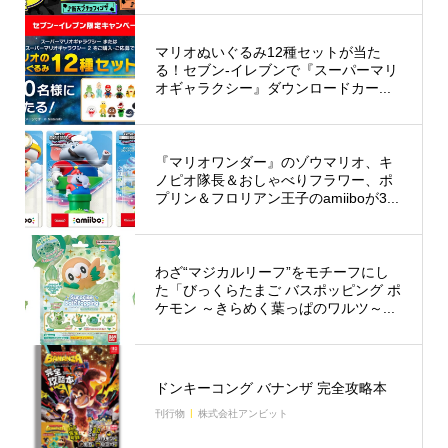
マリオぬいぐるみ12種セットが当た
る！セブン-イレブンで『スーパーマリ
オギャラクシー』ダウンロードカー...
『マリオワンダー』のゾウマリオ、キ
ノピオ隊長＆おしゃべりフラワー、ポ
プリン＆フロリアン王子のamiiboが3...
わざ“マジカルリーフ”をモチーフにし
た「びっくらたまご バスポッピング ポ
ケモン ～きらめく葉っぱのワルツ～...
ドンキーコング バナンザ 完全攻略本
刊行物
株式会社アンビット