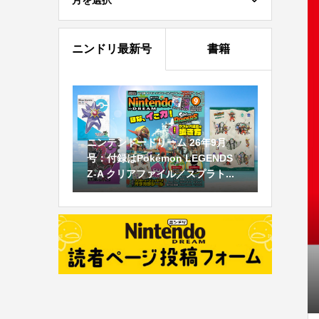
月を選択
ニンドリ最新号
書籍
ニンテンドードリーム 26年9月
号：付録はPokémon LEGENDS
Z-A クリアファイル／スプラト...