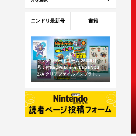
月を選択
ニンドリ最新号
書籍
ニンテンドードリーム 26年9月
号：付録はPokémon LEGENDS
Z-A クリアファイル／スプラト...