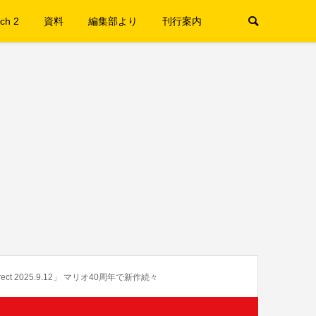
ch 2
資料
編集部より
刊行案内
rect 2025.9.12」 マリオ40周年で新作続々