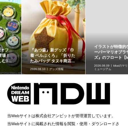
イラストが特徴的な『ス
原作再現がスゴい「ギャ
ーパーマリオブラザー
ラクシーコート」の細部
ズ』のフロート【kikai...
に注目！元ネタも合わ...
2026.08.09
kikaiのマリオグッズ
ミュージアム
2026.08.09
企画記事
当Webサイトは株式会社アンビットが管理運営しています。
当Webサイトに掲載された情報を閲覧・使用・ダウンロードさ