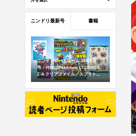
月を選択
ニンドリ最新号
書籍
ニンテンドードリーム 26年9月
号：付録はPokémon LEGENDS
Z-A クリアファイル／スプラト...