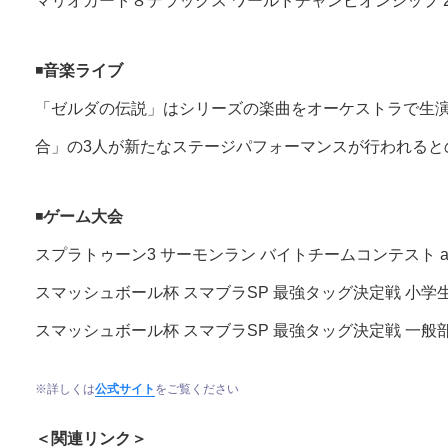
マリオカート８デラックス ワールドチャンピオンシップ 2
◾️
音楽ライブ
「ゼルダの伝説」はシリーズの楽曲をオーケストラで生演
合」の3人が新たなステージパフォーマンスが行われると
◾️
ゲーム大会
スプラトゥーン3 サーモンラン バイトチームコンテスト at Ninte
スマッシュボール杯 スマブラSP 最強タッグ決定戦 小学
スマッシュボール杯 スマブラSP 最強タッグ決定戦 一般
※詳しくは
公式サイト
をご覧ください
＜関連リンク＞