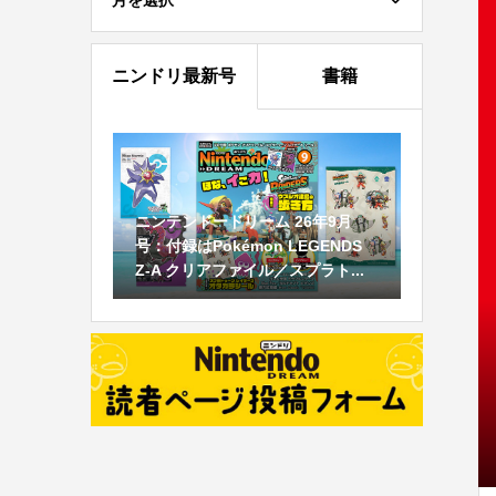
月を選択
ニンドリ最新号
書籍
ニンテンドードリーム 26年9月
号：付録はPokémon LEGENDS
Z-A クリアファイル／スプラト...