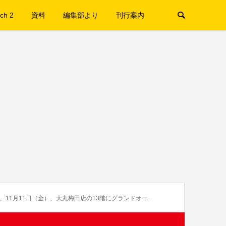
ch 2
資料
編集部より
刊行案内
が、11月11日（金）、大丸梅田店の13階にグランドオープン