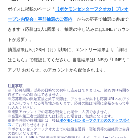
ボイスに掲載のページ「
【ポケモンセンターフクオカ】プレオ
ープン内覧会・事前抽選のご案内
」からの応募で抽選に参加で
きます（応募は1人1回限り、抽選の申し込みにはLINEアカウン
トが必要）。
抽選結果は5月26日（月）以降に、エントリー結果より「詳細
はこちら」で確認してください。当選結果はLINEの「LINEミニ
アプリ お知らせ」のアカウントから配信されます。
注意事項
※「応募期間」以外の日時でのお申し込みはできません。締め切り時間を
過ぎてからの対応はできません。
※応募期間の開始直後と終了間際は、アクセスが集中し応募URLへのアク
セスがしづらくなる可能性があります。応募の際は時間に余裕をもって申
し込みください。
※複数アカウントでの応募が発覚した場合、入店できません。
※当選を第三者に譲渡または転売した場合は、無効となります。
※集合時間や待機場所は、後日
ポケモンセンターフクオカのスタッフボイ
ス
にてお知らせされます。
※ポケモンセンターフクオカまでの往復交通費・宿泊費等の諸経費は自身
の負担となります。
※当日は、LINE上で抽選結果画面の確認をします。スクリーンショット