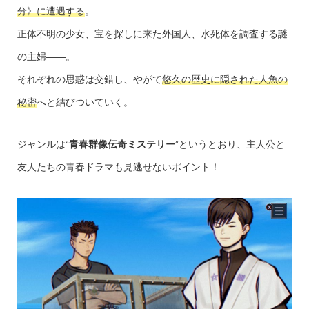
分》に遭遇する
。
正体不明の少女、宝を探しに来た外国人、水死体を調査する謎
の主婦――。
それぞれの思惑は交錯し、やがて
悠久の歴史に隠された人魚の
秘密
へと結びついていく。
ジャンルは“
青春群像伝奇ミステリー
”というとおり、主人公と
友人たちの青春ドラマも見逃せないポイント！