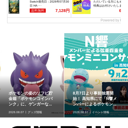
ポケモンの姿のソフビ貯
8月7日より事前抽選開
金箱「ポケモンコインバ
始！ 高知県にて「N響メ
ンク」に、ゲンガーな...
ンバーによるポケモン...
2026.08.07
グッズ情報
2026.08.07
イベント情報