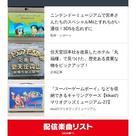
ニンテンドーミュージアムで宮本さ
んたちのスペシャルMiiとすれちがい
通信！3DSを忘れずに
取材・レポート
任天堂旧本社を改装したホテル「丸
福樓」で見つけた、歴史ある貴重な
物をピックアップ！
企画記事
『スーパーゲームボーイ』などを収
納できるキャリングケース【kikaiの
マリオグッズミュージアム-27】
kikaiのマリオグッズミュージアム