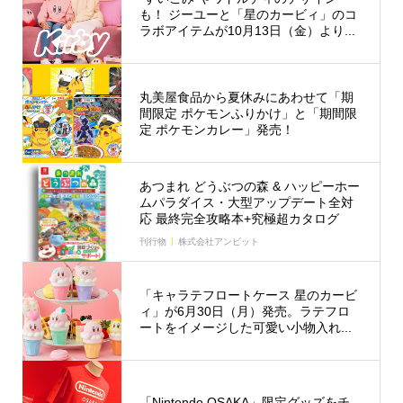
も！ ジーユーと「星のカービィ」のコ
ラボアイテムが10月13日（金）より...
丸美屋食品から夏休みにあわせて「期
間限定 ポケモンふりかけ」と「期間限
定 ポケモンカレー」発売！
あつまれ どうぶつの森 & ハッピーホー
ムパラダイス・大型アップデート全対
応 最終完全攻略本+究極超カタログ
刊行物
株式会社アンビット
「キャラテフロートケース 星のカービ
ィ」が6月30日（月）発売。ラテフロ
ートをイメージした可愛い小物入れ...
「Nintendo OSAKA」限定グッズをチ