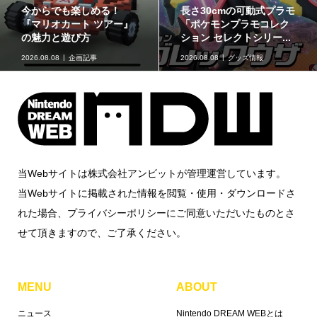
ゲームフリーク公式チャ
最初のパートナーポケモ
ンネルにて『ぽこ あ ポケ
ンなど30種！「ポケット
モン』開発エピソード...
モンスター30周年 ミニ...
2026.08.07
ニュース
2026.08.07
グッズ情報
当Webサイトは株式会社アンビットが管理運営しています。
当Webサイトに掲載された情報を閲覧・使用・ダウンロードさ
れた場合、プライバシーポリシーにご同意いただいたものとさ
せて頂きますので、ご了承ください。
MENU
ABOUT
ニュース
Nintendo DREAM WEBとは