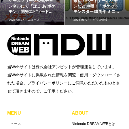
ゲームフリーク公式チャ
最初のパートナーポケモ
ンネルにて『ぽこ あ ポケ
ンなど30種！「ポケット
モン』開発エピソード...
モンスター30周年 ミニ...
2026.08.07
ニュース
2026.08.07
グッズ情報
当Webサイトは株式会社アンビットが管理運営しています。
当Webサイトに掲載された情報を閲覧・使用・ダウンロードさ
れた場合、プライバシーポリシーにご同意いただいたものとさ
せて頂きますので、ご了承ください。
MENU
ABOUT
ニュース
Nintendo DREAM WEBとは