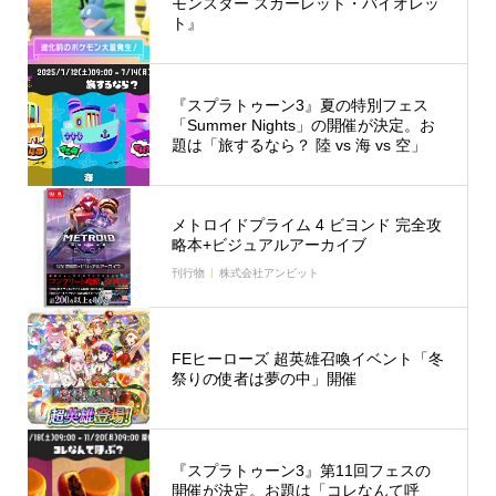
モンスター スカーレット・バイオレッ
ト』
『スプラトゥーン3』夏の特別フェス
「Summer Nights」の開催が決定。お
題は「旅するなら？ 陸 vs 海 vs 空」
メトロイドプライム 4 ビヨンド 完全攻
略本+ビジュアルアーカイブ
刊行物
株式会社アンビット
FEヒーローズ 超英雄召喚イベント「冬
祭りの使者は夢の中」開催
『スプラトゥーン3』第11回フェスの
開催が決定。お題は「コレなんて呼