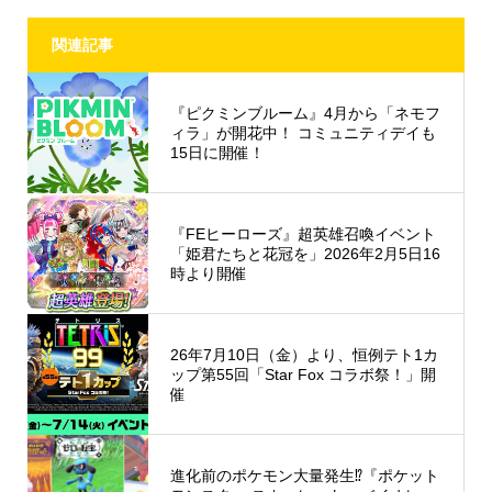
関連記事
『ピクミンブルーム』4月から「ネモフ
ィラ」が開花中！ コミュニティデイも
15日に開催！
『FEヒーローズ』超英雄召喚イベント
「姫君たちと花冠を」2026年2月5日16
時より開催
26年7月10日（金）より、恒例テト1カ
ップ第55回「Star Fox コラボ祭！」開
催
進化前のポケモン大量発生⁉︎『ポケット