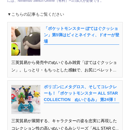
には、Nintendo Switch Online（有料）への加入が必要です。
▼こちらの記事もご覧ください
「ポケットモンスター ぽてはぐクッショ
ン」第5弾はピィとネイティ、ドオーが登
場
三英貿易から発売中のぬいぐるみ雑貨「ぽてはぐクッショ
ン」。しっとり・もちっとした感触で、お尻にペレット...
ポリゴンにメタグロス、そしてコレクレ
ーも！「ポケットモンスター ALL STAR
COLLECTION ぬいぐるみ」 第24弾！
三英貿易が展開する、キャラクターの姿を忠実に再現した
コレクション性の高いぬいぐるみシリーズ「ALL STAR C...