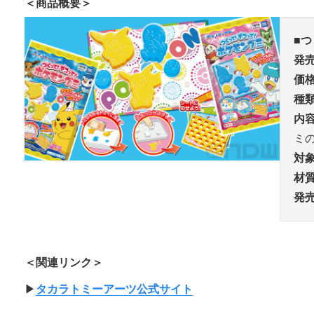
＜商品概要＞
■
つ
発
価
種
内
ミ
対
材
発
＜関連リンク＞
▶︎
タカラトミーアーツ公式サイト