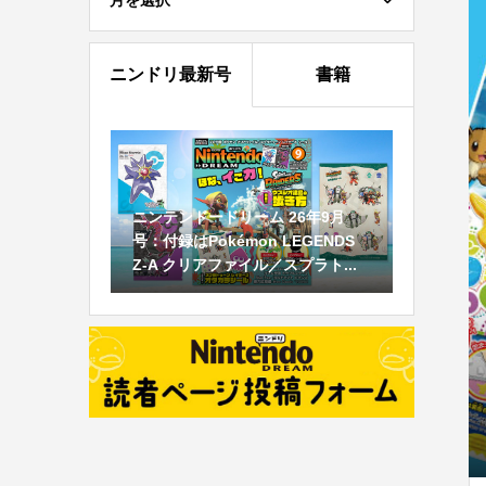
月を選択
ニンドリ最新号
書籍
ニンテンドードリーム 26年9月
号：付録はPokémon LEGENDS
Z-A クリアファイル／スプラト...