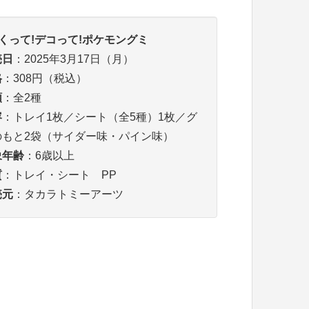
くって!デコって!ポケモングミ
売日
：2025年3月17日（月）
格
：308円（税込）
類
：全2種
容
：トレイ1枚／シート（全5種）1枚／グ
のもと2袋（サイダー味・パイン味）
象年齢
：6歳以上
質
：トレイ・シート PP
売元
：タカラトミーアーツ