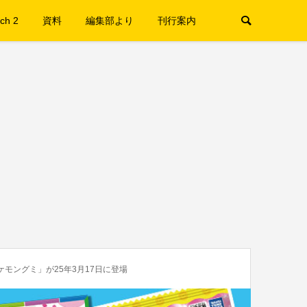
ch 2
資料
編集部より
刊行案内
モングミ」が25年3月17日に登場