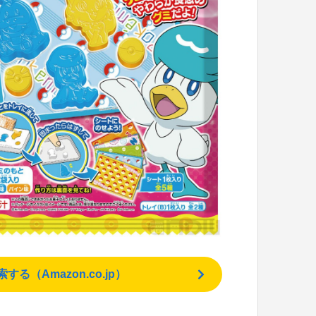
（Amazon.co.jp）