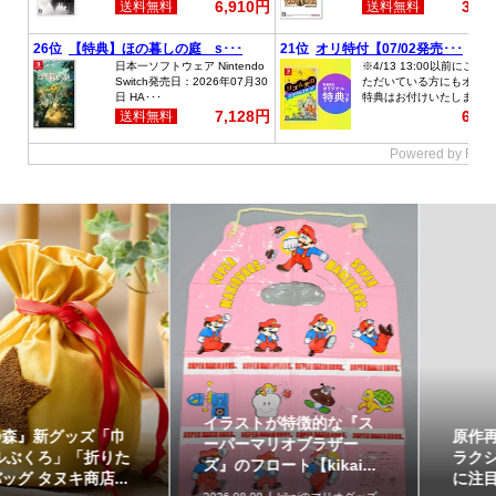
イラストが特徴的な『ス
原作再現がスゴい「ギャ
ーパーマリオブラザー
ラクシーコート」の細部
ズ』のフロート【kikai...
に注目！元ネタも合わ...