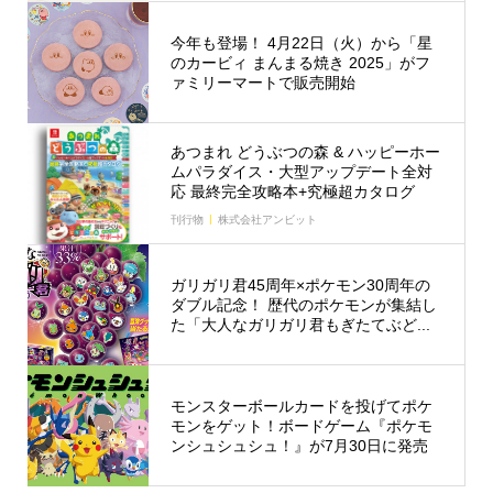
今年も登場！ 4月22日（火）から「星
のカービィ まんまる焼き 2025」がフ
ァミリーマートで販売開始
あつまれ どうぶつの森 & ハッピーホー
ムパラダイス・大型アップデート全対
応 最終完全攻略本+究極超カタログ
刊行物
株式会社アンビット
ガリガリ君45周年×ポケモン30周年の
ダブル記念！ 歴代のポケモンが集結し
た「大人なガリガリ君もぎたてぶど...
モンスターボールカードを投げてポケ
モンをゲット！ボードゲーム『ポケモ
ンシュシュシュ！』が7月30日に発売