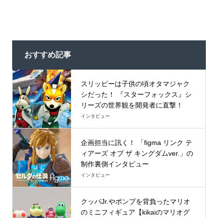
おすすめ記事
スリッピーは子供の頃オタマジャク
シだった！ 『スターフォックス』シ
リーズの世界観を開発者に直撃！
インタビュー
企画担当に訊く！ 「figma リンク テ
ィアーズ オブ ザ キングダムver.」の
制作裏側インタビュー
インタビュー
クッパJr.やポンプを背負ったマリオ
のミニフィギュア【kikaiのマリオグ