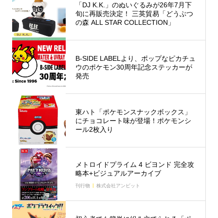
「DJ K.K.」のぬいぐるみが26年7月下
旬に再販売決定！ 三英貿易「どうぶつ
の森 ALL STAR COLLECTION」
B-SIDE LABELより、ポップなピカチュ
ウのポケモン30周年記念ステッカーが
発売
東ハト「ポケモンスナックボックス」
にチョコレート味が登場！ポケモンシ
ール2枚入り
メトロイドプライム 4 ビヨンド 完全攻
略本+ビジュアルアーカイブ
刊行物
株式会社アンビット