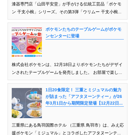
漆器専門店「山田平安堂」が手がける伝統工芸品「ポケモ
ン 干支小椀」シリーズ。その第3弾「ウリムー 干支小椀...
ポケモンたちのテーブルゲームがポケモ
ンセンターに登場
株式会社ポケモンは、12月18日よりポケモンたちがデザイ
ンされたテーブルゲームを発売しました。 お部屋で楽し...
1日20食限定！ 三重とミジュマルの魅力
が詰まった「アフタヌーンティー」が26
年3月1日から期間限定登場【12月22日...
三重県にある鳥羽国際ホテル （三重県 鳥羽市）は、みえ応
援ポケモン「ミジュマル」とコラボしたアフタヌーンテ...