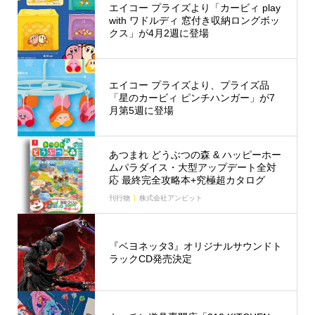
エイコー プライズより「カービィ play
with ワドルディ 窓付き収納ロングボッ
クス」が4月2週に登場
エイコー プライズより、プライズ品
「星のカービィ ピンチハンガー」が7
月第5週に登場
あつまれ どうぶつの森 & ハッピーホー
ムパラダイス・大型アップデート全対
応 最終完全攻略本+究極超カタログ
刊行物
株式会社アンビット
『ベヨネッタ3』オリジナルサウンドト
ラックCD発売決定