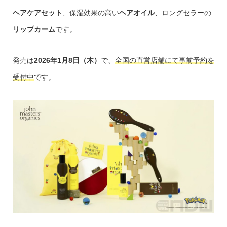
ヘアケアセット
、保湿効果の高い
ヘアオイル
、ロングセラーの
リップカーム
です。
発売は
2026年1月8日（木）
で、
全国の直営店舗にて事前予約を
受付中
です。