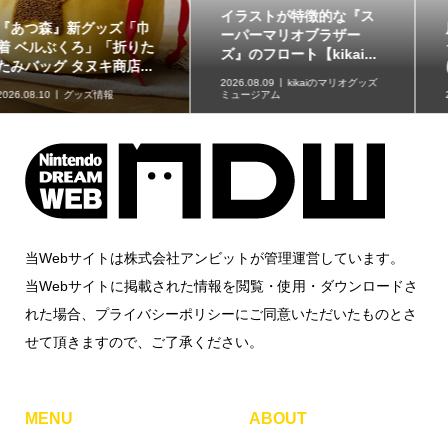
イラストが特徴的な『ス
原作再現がスゴい「ギャ
ーパーマリオブラザー
ラクシーコート」の細部
ズ』のフロート【kikai...
に注目！元ネタも合わ...
2026.08.09
kikaiのマリオグッズ
ミュージアム
2026.08.09
企画記事
当Webサイトは株式会社アンビットが管理運営しています。
当Webサイトに掲載された情報を閲覧・使用・ダウンロードさ
れた場合、プライバシーポリシーにご同意いただいたものとさ
せて頂きますので、ご了承ください。
MENU
ABOUT