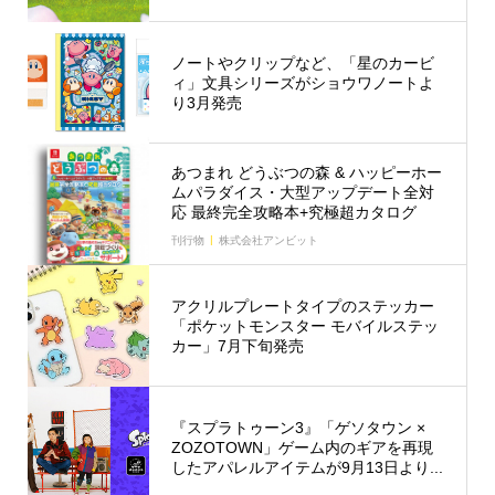
ノートやクリップなど、「星のカービ
ィ」文具シリーズがショウワノートよ
り3月発売
あつまれ どうぶつの森 & ハッピーホー
ムパラダイス・大型アップデート全対
応 最終完全攻略本+究極超カタログ
刊行物
株式会社アンビット
アクリルプレートタイプのステッカー
「ポケットモンスター モバイルステッ
カー」7月下旬発売
『スプラトゥーン3』「ゲソタウン ×
ZOZOTOWN」ゲーム内のギアを再現
したアパレルアイテムが9月13日より...