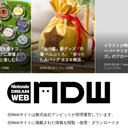
イラストが特徴的な『ス
原作再現がスゴい「ギャ
ーパーマリオブラザー
ラクシーコート」の細部
ズ』のフロート【kikai...
に注目！元ネタも合わ...
2026.08.09
kikaiのマリオグッズ
ミュージアム
2026.08.09
企画記事
当Webサイトは株式会社アンビットが管理運営しています。
当Webサイトに掲載された情報を閲覧・使用・ダウンロードさ