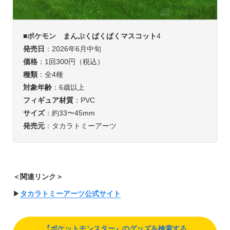
■
ポケモン
まんぷくぱくぱくマスコット
4
発売日
：2026年6月中旬
価格
：1回300円（税込）
種類
：全4種
対象年齢
：6歳以上
フィギュア材質
：PVC
サイズ
：約33〜45mm
発売元
：タカラトミーアーツ
＜関連リンク＞
▶︎
タカラトミーアーツ公式サイト
『ポケットモンスター』のグッズを検索する