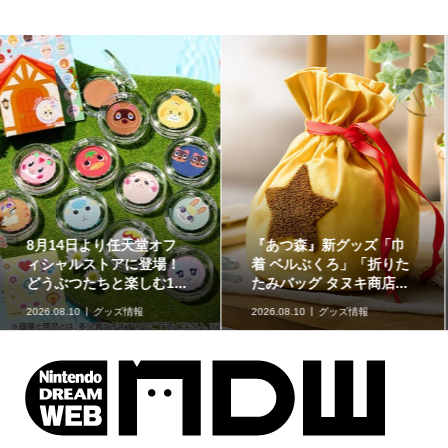
イラストが特徴的な『ス
原作再現がスゴい「ギャ
ーパーマリオブラザー
ラクシーコート」の細部
ズ』のフロート【kikai...
に注目！元ネタも合わ...
2026.08.09
kikaiのマリオグッズ
ミュージアム
2026.08.09
企画記事