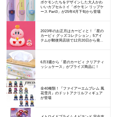
ポケモンたちをデザインした大人かわ
いいカプセルトイ「ポケモン リップケ
ース Part3」が25年4月下旬から登場
2023年のお正月はカービィと！「星の
カービィ グッズコレクション」5アイ
テムが郵便局店頭で12月20日から発...
6月3週から「星のカービィ クリアティ
ッシュケース」がプライズ商品に！
全40種類！『ファイアーエムブレム 風
花雪月』のドットアクリルフィギュア
が登場
メトロイドプライム 4 ビヨンド 完全攻