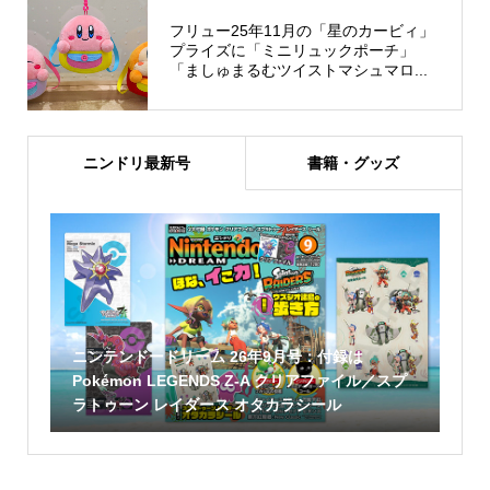
フリュー25年11月の「星のカービィ」
プライズに「ミニリュックポーチ」
「ましゅまるむツイストマシュマロ...
ニンドリ最新号
書籍・グッズ
ニンテンドードリーム 26年9月号：付録は
Pokémon LEGENDS Z-A クリアファイル／スプ
ラトゥーン レイダース オタカラシール