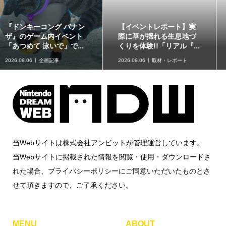
【イベントレポート】実
赤ちゃん向けスピナー
際に草が揺れる生息地づ
「KIRBY ピタッとくるる
くりを体験!!「リアル『...
ん♪カービィスピナー」...
2026.08.06
取材・レポート
2026.08.06
グッズ情報
当Webサイトは株式会社アンビットが管理運営しています。
当Webサイトに掲載された情報を閲覧・使用・ダウンロードさ
れた場合、プライバシーポリシーにご同意いただいたものとさ
せて頂きますので、ご了承ください。
MENU
ABOUT