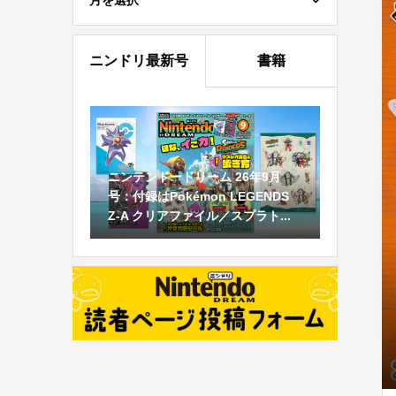
月を選択
ニンドリ最新号
書籍
ニンテンドードリーム 26年9月
号：付録はPokémon LEGENDS
Z-A クリアファイル／スプラト...