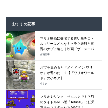
おすすめ記事
マリオ映画に登場する青い星チコ・
ルマリーはどんなキャラ？経歴と毒
舌のナゾに迫る｜映画「ザ・スーパ...
企画記事
お宝を集めると『メイド イン ワリ
オ』が遊べた！？【『ワリオワール
ド』の小ネタ】
小ネタ
マリオやリンク、サムスまで！？幻
のタイトルNES版『Tetris®』に任天
堂キャラクターたちが登場！