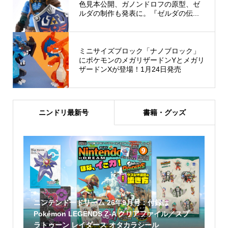
色見本公開、ガノンドロフの原型、ゼ
ルダの制作も発表に。『ゼルダの伝...
ミニサイズブロック「ナノブロック」
にポケモンのメガリザードンYとメガリ
ザードンXが登場！1月24日発売
ニンドリ最新号
書籍・グッズ
ニンテンドードリーム 26年9月号：付録は
Pokémon LEGENDS Z-A クリアファイル／スプ
ラトゥーン レイダース オタカラシール