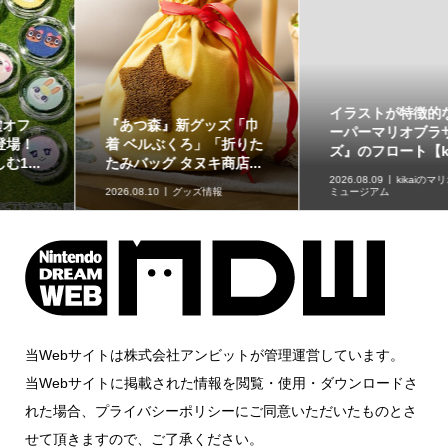
イラストが特徴的な『ス
原作再現がスゴい「ギャ
ーパーマリオブラザー
ラクシーコート」の細部
ズ』のフロート【kikai...
に注目！元ネタも合わ...
2026.08.09
kikaiのマリオグッズ
ミュージアム
2026.08.09
企画記事
当Webサイトは株式会社アンビットが管理運営しています。
当Webサイトに掲載された情報を閲覧・使用・ダウンロードさ
れた場合、プライバシーポリシーにご同意いただいたものとさ
せて頂きますので、ご了承ください。