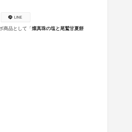
LINE
ボ商品として「
燦真珠の塩と尾鷲甘夏餅