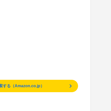
（Amazon.co.jp）