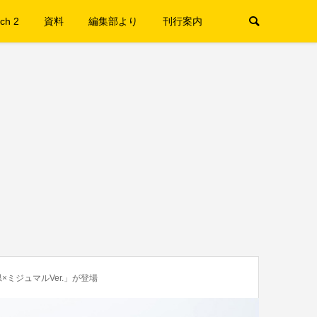
ch 2
資料
編集部より
刊行案内
ミジュマルVer.」が登場