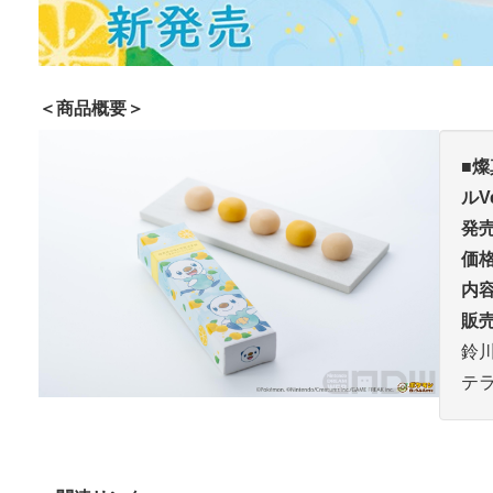
＜商品概要＞
■
燦
ルVe
発
価
内
販
鈴
テ