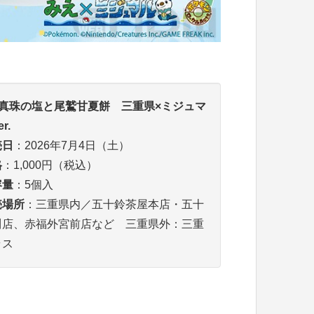
真珠の塩と尾鷲甘夏餅 三重県×ミジュマ
r.
売日
：2026年7月4日（土）
格
：1,000円（税込）
容量
：5個入
売場所
：三重県内／五十鈴茶屋本店・五十
川店、赤福外宮前店など 三重県外：三重
ラス