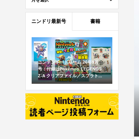
月を選択
ニンドリ最新号
書籍
ニンテンドードリーム 26年9月
号：付録はPokémon LEGENDS
Z-A クリアファイル／スプラト...