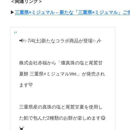
＜関連リンク＞
▶︎
三重県×ミジュマル – 新たな「三重県×ミジュマル」
📢✨7/4(土)新たなコラボ商品が登場✨🎶
株式会社赤福から「燦真珠の塩と尾鷲甘
夏餅 三重県×ミジュマルVer.」が発売され
ます💛
三重県産の真珠の塩と尾鷲甘夏を使用し
た餡で包んだ2種類のお餅が楽しめます😋
💓