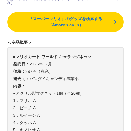
在）。
『スーパーマリオ』のグッズを検索する
（Amazon.co.jp）
＜商品概要＞
■マリオカート ワールド キャラマグネッツ
発売日：
2025年12月
価格：
297円（税込）
発売元：
バンダイキャンディ事業部
内容：
●アクリル製マグネット1個（全20種）
1．マリオ A
2．ピーチ A
3．ルイージ A
4．クッパ A
5．キノピオ A