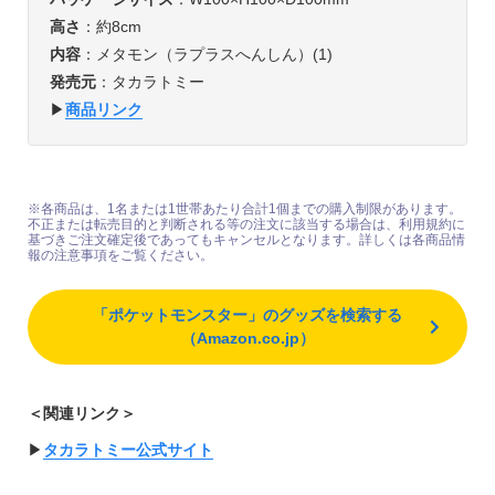
高さ
：約8cm
内容
：メタモン（ラプラスへんしん）(1)
発売元
：タカラトミー
▶︎
商品リンク
※各商品は、1名または1世帯あたり合計1個までの購入制限があります。
不正または転売目的と判断される等の注文に該当する場合は、利用規約に
基づきご注文確定後であってもキャンセルとなります。詳しくは各商品情
報の注意事項をご覧ください。
「ポケットモンスター」のグッズを検索する
（Amazon.co.jp）
＜関連リンク＞
▶︎
タカラトミー公式サイト