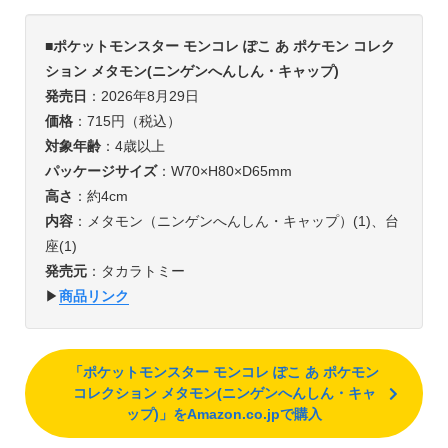
■
ポケットモンスター モンコレ ぽこ あ ポケモン コレク
ション メタモン(ニンゲンへんしん・キャップ)
発売日
：2026年8月29日
価格
：715円（税込）
対象年齢
：4歳以上
パッケージサイズ
：W70×H80×D65mm
高さ
：約4cm
内容
：メタモン（ニンゲンへんしん・キャップ）(1)、台
座(1)
発売元
：タカラトミー
▶︎
商品リンク
「ポケットモンスター モンコレ ぽこ あ ポケモン
コレクション メタモン(ニンゲンへんしん・キャ
ップ)」をAmazon.co.jpで購入