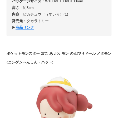
パッケージサイズ
：W100×H100×D100mm
高さ
：約8cm
内容
：ピカチュウ（うすいろ）(1)
発売元
：タカラトミー
▶︎
商品リンク
ポケットモンスター ぽこ あ ポケモン のんびりドール メタモン
(ニンゲンへんしん・ハット)