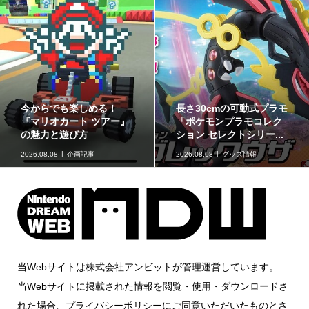
ゲームフリーク公式チャ
最初のパートナーポケモ
ンネルにて『ぽこ あ ポケ
ンなど30種！「ポケット
モン』開発エピソード...
モンスター30周年 ミニ...
2026.08.07
ニュース
2026.08.07
グッズ情報
当Webサイトは株式会社アンビットが管理運営しています。
当Webサイトに掲載された情報を閲覧・使用・ダウンロードさ
れた場合、プライバシーポリシーにご同意いただいたものとさ