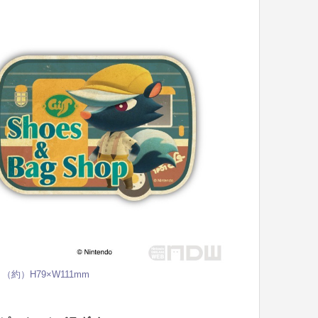
（約）H79×W111mm