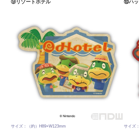
⑨リゾートホテル
⑩ハッ
サイズ：（約）H89×W123mm
サイズ：