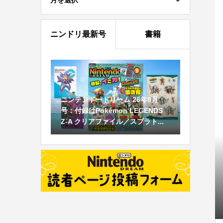
月を選択
ニンドリ最新号
書籍
ニンテンドードリーム 26年9月
号：付録はPokémon LEGENDS
Z-A クリアファイル／スプラト...