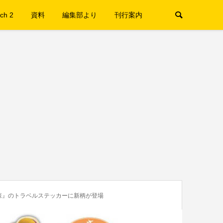
ch 2
資料
編集部より
刊行案内
森』のトラベルステッカーに新柄が登場