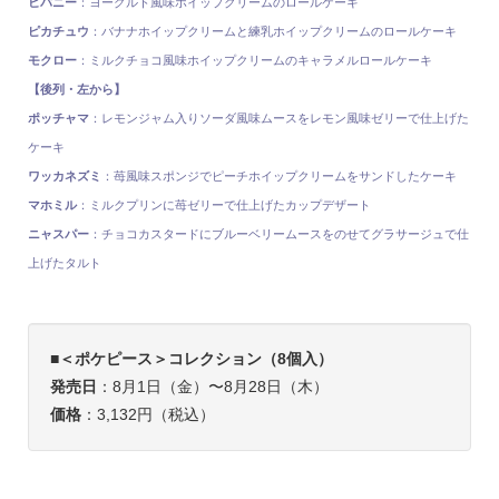
ヒバニー
：ヨーグルト風味ホイップクリームのロールケーキ
ピカチュウ
：バナナホイップクリームと練乳ホイップクリームのロールケーキ
モクロー
：ミルクチョコ風味ホイップクリームのキャラメルロールケーキ
【後列・左から】
ポッチャマ
：レモンジャム入りソーダ風味ムースをレモン風味ゼリーで仕上げた
ケーキ
ワッカネズミ
：苺風味スポンジでピーチホイップクリームをサンドしたケーキ
マホミル
：ミルクプリンに苺ゼリーで仕上げたカップデザート
ニャスパー
：チョコカスタードにブルーベリームースをのせてグラサージュで仕
上げたタルト
■
＜ポケピース＞コレクション（8個入）
発売日
：8月1日（金）〜8月28日（木）
価格
：3,132円（税込）