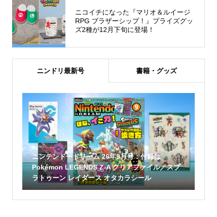
ニコイチになった『マリオ＆ルイージ
RPG ブラザーシップ！』プライズグッ
ズ2種が12月下旬に登場！
ニンドリ最新号
書籍・グッズ
ニンテンドードリーム 26年9月号：付録は
Pokémon LEGENDS Z-A クリアファイル／スプ
ラトゥーン レイダース オタカラシール