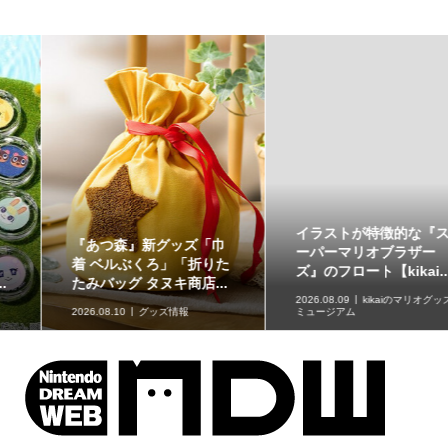
イラストが特徴的な『ス
原作再現がスゴい「ギャ
ーパーマリオブラザー
ラクシーコート」の細部
ズ』のフロート【kikai...
に注目！元ネタも合わ...
2026.08.09
kikaiのマリオグッズ
ミュージアム
2026.08.09
企画記事