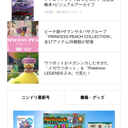
略本+ビジュアルアーカイブ
刊行物
株式会社アンビット
ピーチ姫×サマンサタバサグループ
「PRINCESS PEACH COLLECTION」
全17アイテム26種類が登場
ウツボットがメガシンカしたすがた
「メガウツボット」を『Pokémon
LEGENDS Z-A』で見た！
ニンドリ最新号
書籍・グッズ