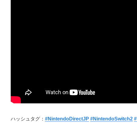
ハッシュタグ：
#NintendoDirectJP
#NintendoSwitch2
#