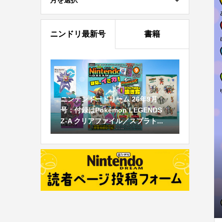
月を選択
ニンドリ最新号
書籍
ニンテンドードリーム 26年9月
号：付録はPokémon LEGENDS
Z-A クリアファイル／スプラト...