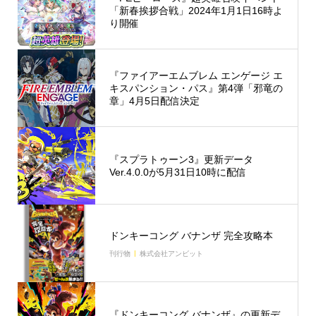
「新春挨拶合戦」2024年1月1日16時よ
り開催
『ファイアーエムブレム エンゲージ エ
キスパンション・パス』第4弾「邪竜の
章」4月5日配信決定
『スプラトゥーン3』更新データ
Ver.4.0.0が5月31日10時に配信
ドンキーコング バナンザ 完全攻略本
刊行物
株式会社アンビット
『ドンキーコング バナンザ』の更新デ