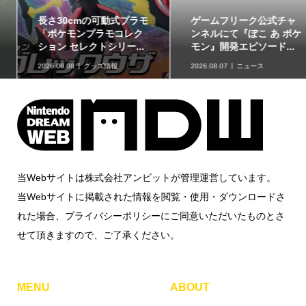
ゲームフリーク公式チャ
最初のパートナーポケモ
ンネルにて『ぽこ あ ポケ
ンなど30種！「ポケット
モン』開発エピソード...
モンスター30周年 ミニ...
2026.08.07
ニュース
2026.08.07
グッズ情報
当Webサイトは株式会社アンビットが管理運営しています。
当Webサイトに掲載された情報を閲覧・使用・ダウンロードさ
れた場合、プライバシーポリシーにご同意いただいたものとさ
せて頂きますので、ご了承ください。
MENU
ABOUT