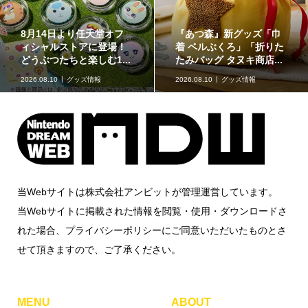
イラストが特徴的な『ス
あつ森』新グッズ「巾
原
ーパーマリオブラザー
 ベルぶくろ」「折りた
ラ
ズ』のフロート【kikai...
みバッグ タヌキ商店...
に
2026.08.09
kikaiのマリオグッズ
6.08.10
グッズ情報
ミュージアム
20
当Webサイトは株式会社アンビットが管理運営しています。
当Webサイトに掲載された情報を閲覧・使用・ダウンロードさ
れた場合、プライバシーポリシーにご同意いただいたものとさ
せて頂きますので、ご了承ください。
MENU
ABOUT