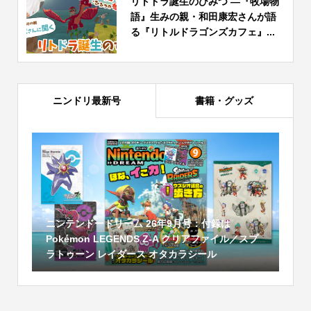
リトドラ誕生のひみつ ―『牧場物
語』生みの親・和田康宏さんが語
る『リトルドラゴンズカフェ』...
ニンドリ最新号
書籍・グッズ
ニンテンドードリーム 26年9月号：付録は
Pokémon LEGENDS Z-A クリアファイル／スプ
ラトゥーン レイダース オタカラシール