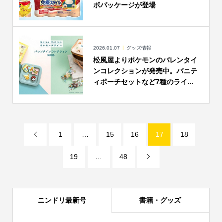
ボパッケージが登場
2026.01.07
グッズ情報
松風屋よりポケモンのバレンタイ
ンコレクションが発売中。バニテ
ィポーチセットなど7種のライ...
1
…
15
16
17
18

19
…
48

ニンドリ最新号
書籍・グッズ