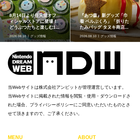
8月14日より任天堂オフ
『あつ森』新グッズ「巾
ィシャルストアに登場！
着 ベルぶくろ」「折りた
どうぶつたちと楽しむ1...
たみバッグ タヌキ商店...
2026.08.10
グッズ情報
2026.08.10
グッズ情報
当Webサイトは株式会社アンビットが管理運営しています。
当Webサイトに掲載された情報を閲覧・使用・ダウンロードさ
れた場合、プライバシーポリシーにご同意いただいたものとさ
せて頂きますので、ご了承ください。
MENU
ABOUT