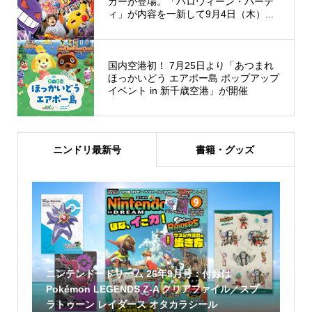
ガーが登場。「ハロウィーン・パーテ
ィ」が内容を一新して9月4日（木）...
国内空港初！ 7月25日より「あつまれ
ほっかいどう エアポー島 ポップアップ
イベント in 新千歳空港」が開催
ニンドリ最新号
書籍・グッズ
ニンテンドードリーム 26年9月号：付録は
Pokémon LEGENDS Z-A クリアファイル／スプ
ラトゥーン レイダース オタカラシール