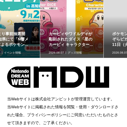
8月13日（木）より『ぽ
ポケモン天文台の「ほし
こ あ ポケモン』イベント
ぞらピカチュウ」が8月
「ヒンバスのきれいな...
11日（火・祝）のオリ...
2026.08.07
ゲームソフトニュー
2026.08.07
イベント情報
ス
当Webサイトは株式会社アンビットが管理運営しています。
当Webサイトに掲載された情報を閲覧・使用・ダウンロードさ
れた場合、プライバシーポリシーにご同意いただいたものとさ
せて頂きますので、ご了承ください。