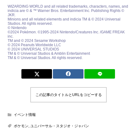
WIZARDING WORLD and all related trademarks, characters, names, and
indicia are © & ™ Warner Bros. Entertainment Inc. Publishing Rights ©
JKR.
Minions and all related elements and indicia TM & © 2024 Universal
Studios. All rights reserved.
© Nintendo
©2024 Pokémon. ©1995-2024 Nintendo/Creatures Inc. /GAME FREAK
inc.
TM and © 2024 Sesame Workshop
© 2024 Peanuts Worldwide LLC
© 2024 UNIVERSAL STUDIOS
TM & © Universal Studios & Amblin Entertainment
TM & © Universal Studios. All rights reserved.
この記事のタイトルとURLをコピーする
イベント情報
ポケモン
,
ユニバーサル・スタジオ・ジャパン